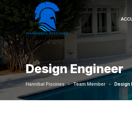
Aller
au
ACCU
contenu
Design Engineer
Hannibal Piscines
-
Team Member
-
Design 