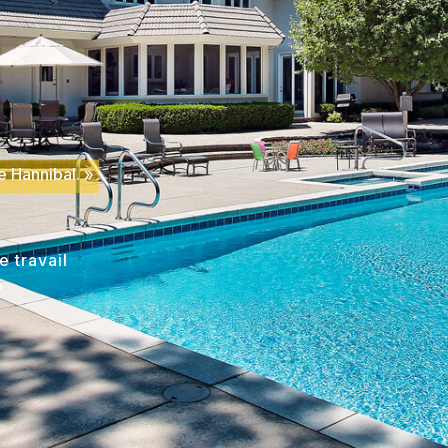
e Hannibal. »
e travail
o