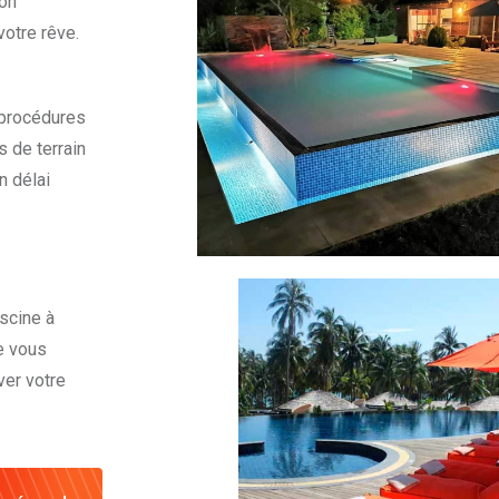
son
votre rêve.
 procédures
s de terrain
n délai
scine à
le vous
ver votre