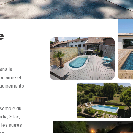
e
ans la
ton armé et
’équipements
ensemble du
dia, Sfax,
 les autres