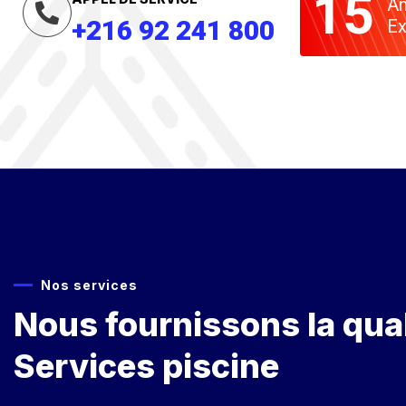
15
An
+216 92 241 800
Ex
Nos services
Nous fournissons la qual
Services piscine