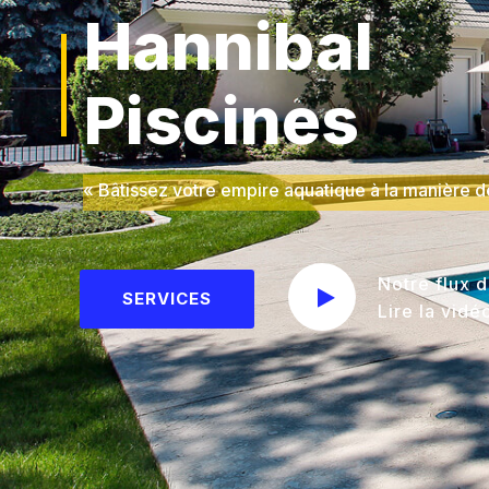
Hannibal
Piscines
« Bâtissez votre empire aquatique à la manière d
Notre flux d
SERVICES
Lire la vidé