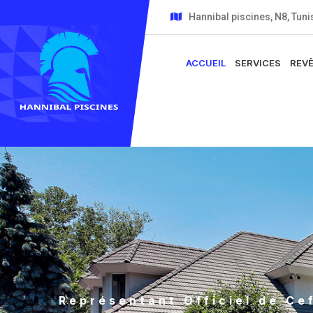
Hannibal piscines, N8, Tunis
ACCUEIL
SERVICES
REV
Représentant Officiel de Cef